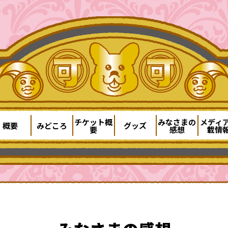
チケット概
みなさまの
メディ
概要
みどころ
グッズ
要
感想
載情