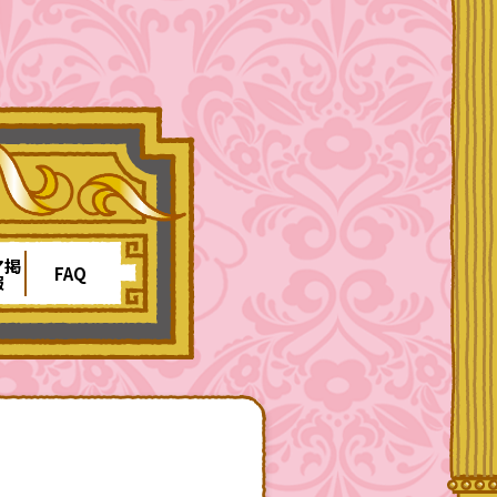
ア掲
FAQ
報